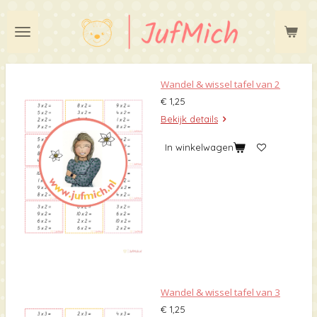
Ga
direct
naar
de
hoofdinhoud
Wandel & wissel tafel van 2
€ 1,25
Bekijk details
In winkelwagen
Wandel & wissel tafel van 3
€ 1,25