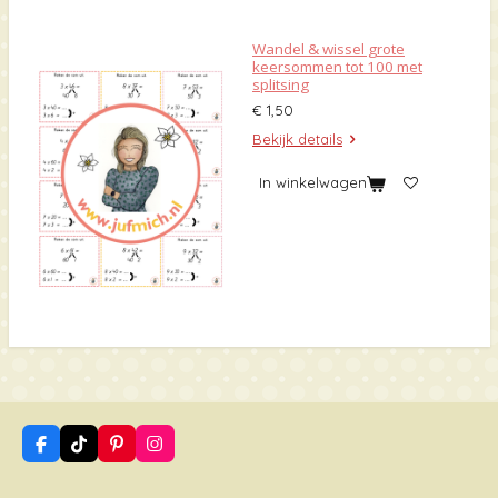
Wandel & wissel grote
keersommen tot 100 met
splitsing
€ 1,50
Bekijk details
In winkelwagen
F
T
P
I
a
i
i
n
c
k
n
s