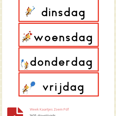
Week Kaartjes Zoem Pdf
1605 downloads