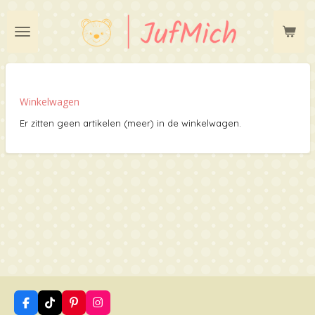
Ga
direct
naar
de
hoofdinhoud
Winkelwagen
Er zitten geen artikelen (meer) in de winkelwagen.
F
T
P
I