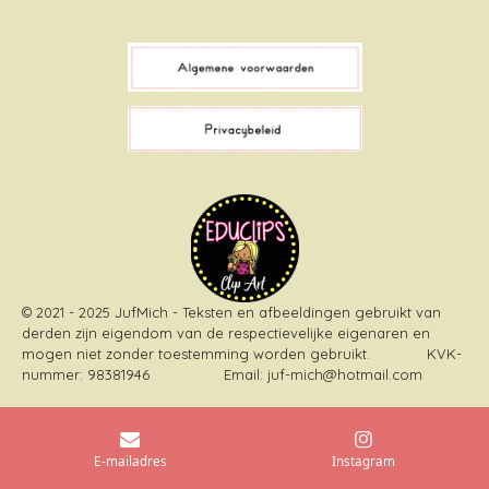
a
i
i
n
c
k
n
s
e
T
t
t
b
o
e
a
o
k
r
g
o
e
r
k
s
a
t
m
© 2021 - 2025 JufMich - Teksten en afbeeldingen gebruikt van
derden zijn eigendom van de respectievelijke eigenaren en
mogen niet zonder toestemming worden gebruikt
. KVK-
nummer: 98381946 Email: juf-mich@hotmail.com
E-mailadres
Instagram