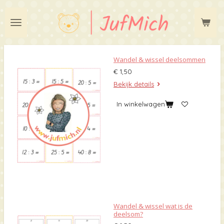
Ga
direct
naar
de
hoofdinhoud
Wandel & wissel deelsommen
€ 1,50
Bekijk details
In winkelwagen
Wandel & wissel wat is de
deelsom?