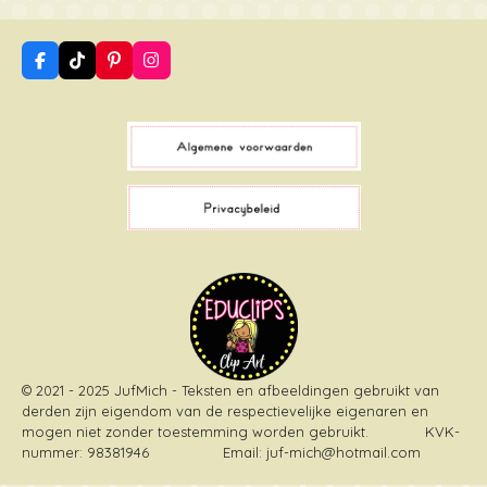
F
T
P
I
a
i
i
n
c
k
n
s
e
T
t
t
b
o
e
a
o
k
r
g
o
e
r
k
s
a
t
m
© 2021 - 2025 JufMich - Teksten en afbeeldingen gebruikt van
derden zijn eigendom van de respectievelijke eigenaren en
mogen niet zonder toestemming worden gebruikt
. KVK-
nummer: 98381946 Email: juf-mich@hotmail.com