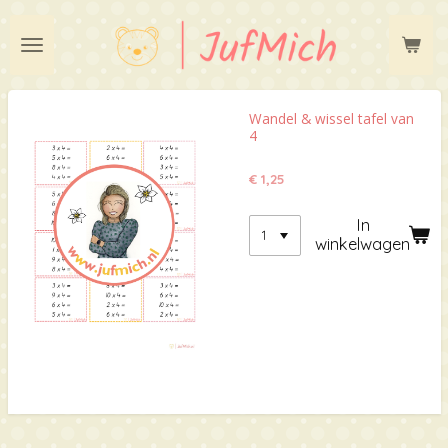
Ga
direct
naar
de
hoofdinhoud
Wandel & wissel tafel van
4
€ 1,25
In
winkelwagen