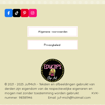
F
T
P
I
a
i
i
n
c
k
n
s
e
T
t
t
b
o
e
a
o
k
r
g
o
e
r
k
s
a
t
m
© 2021 - 2025 JufMich - Teksten en afbeeldingen gebruikt van
derden zijn eigendom van de respectievelijke eigenaren en
mogen niet zonder toestemming worden gebruikt
. KVK-
nummer: 98381946 Email: juf-mich@hotmail.com