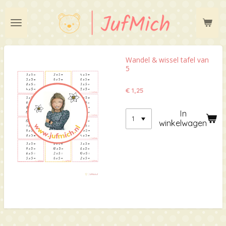
Ga
direct
naar
de
hoofdinhoud
Wandel & wissel tafel van
5
€ 1,25
In
winkelwagen