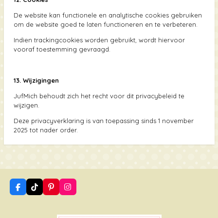
De website kan functionele en analytische cookies gebruiken
om de website goed te laten functioneren en te verbeteren.
Indien trackingcookies worden gebruikt, wordt hiervoor
vooraf toestemming gevraagd.
13. Wijzigingen
JufMich behoudt zich het recht voor dit privacybeleid te
wijzigen.
Deze privacyverklaring is van toepassing sinds 1 november
2025 tot nader order.
F
T
P
I
a
i
i
n
c
k
n
s
e
T
t
t