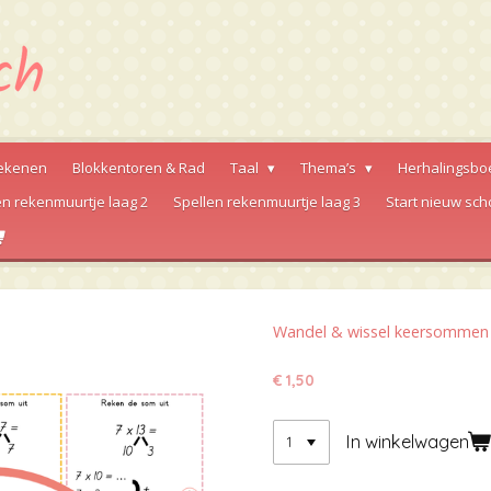
ekenen
Blokkentoren & Rad
Taal
Thema’s
Herhalingsbo
en rekenmuurtje laag 2
Spellen rekenmuurtje laag 3
Start nieuw sch
Wandel & wissel keersommen t
€ 1,50
In winkelwagen