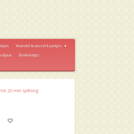
ekjes
Wandel & wissel kaartjes
ooljaar
Boekentips
ot 20 met splitsing