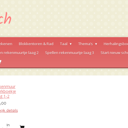
ekenen
Blokkentoren & Rad
Taal
Thema’s
Herhalingsbo
en rekenmuurtje laag 2
Spellen rekenmuurtje laag 3
Start nieuw sch
kenmuur
rkboekje
ag 1-2
6,00
ijk details
In