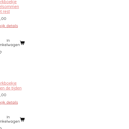
rkboekje
elsommen
t rest
4,00
ijk details
In
inkelwagen
rkboekje
en de tijden
4,00
ijk details
In
inkelwagen