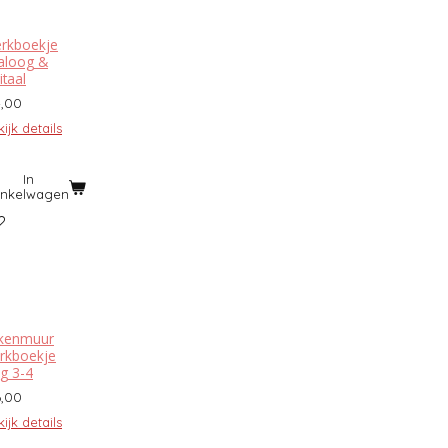
rkboekje
aloog &
itaal
4,00
ijk details
In
inkelwagen
kenmuur
rkboekje
ag 3-4
6,00
ijk details