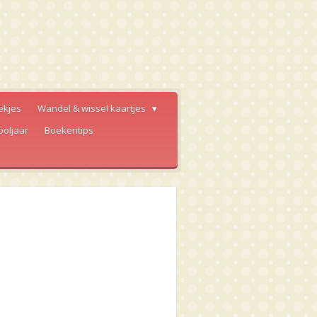
ekjes
Wandel & wissel kaartjes
ooljaar
Boekentips