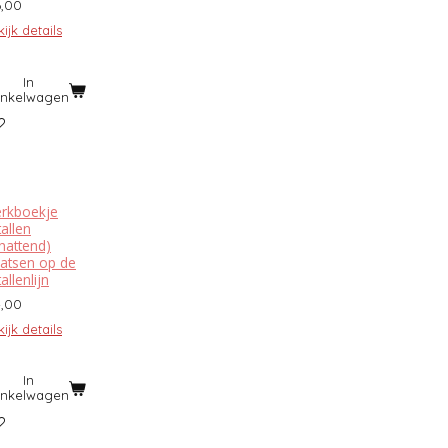
6,00
ijk details
In
inkelwagen
rkboekje
allen
chattend)
aatsen op de
allenlijn
4,00
ijk details
In
inkelwagen