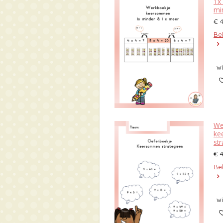
1x
mi
€ 
Bek
w
We
ke
st
€ 
Bek
w