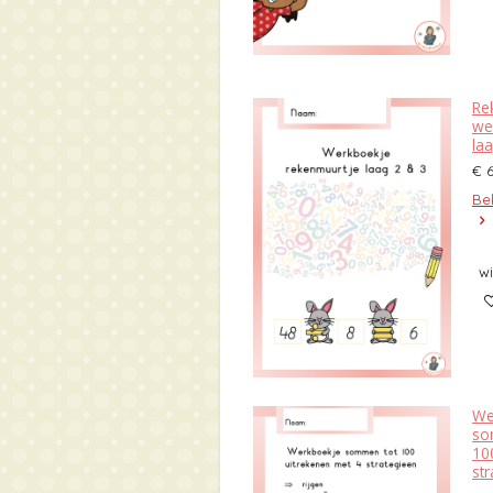
Re
we
la
€ 
Bek
w
We
so
10
st