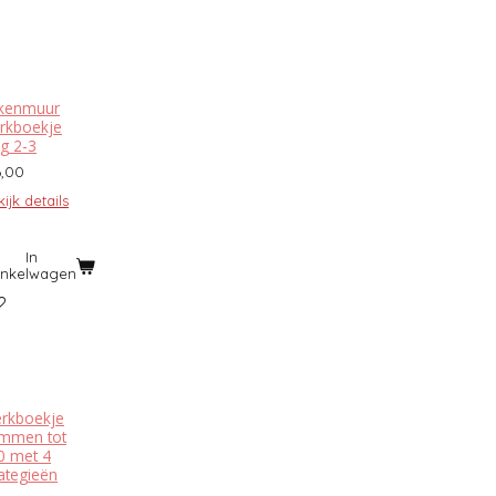
kenmuur
rkboekje
ag 2-3
6,00
ijk details
In
inkelwagen
rkboekje
mmen tot
0 met 4
rategieën