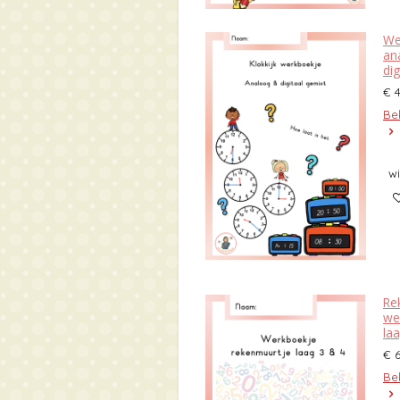
We
an
dig
€ 
Bek
w
Re
we
la
€ 
Bek