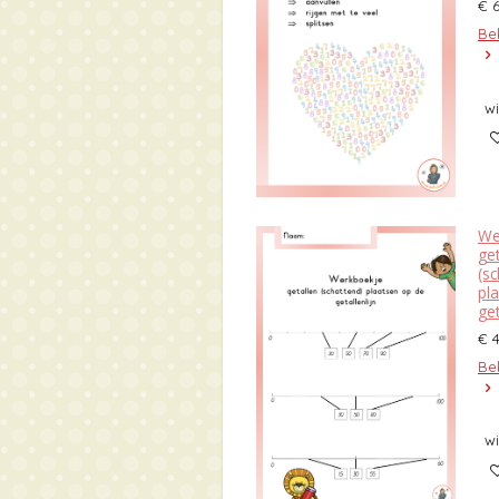
€ 
Bek
w
We
get
(s
pl
get
€ 
Bek
w