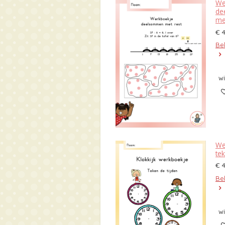
We
de
me
€ 
Bek
w
We
tek
€ 
Bek
w