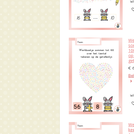
w
We
so
10
op
get
€ 
Bek
w
We
ke