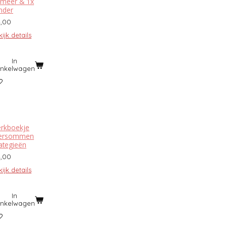
 meer & 1x
nder
4,00
ijk details
In
inkelwagen
rkboekje
ersommen
rategieën
4,00
ijk details
In
inkelwagen