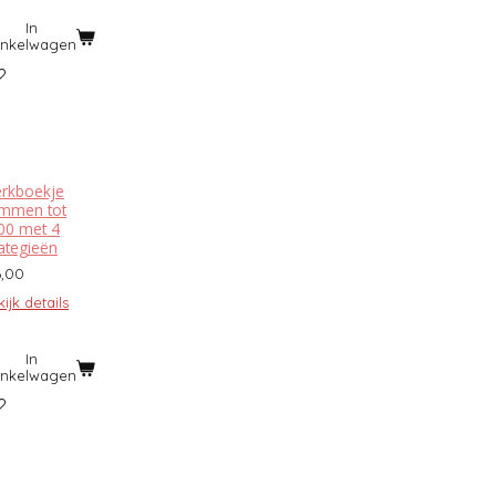
In
inkelwagen
rkboekje
mmen tot
00 met 4
rategieën
6,00
ijk details
In
inkelwagen