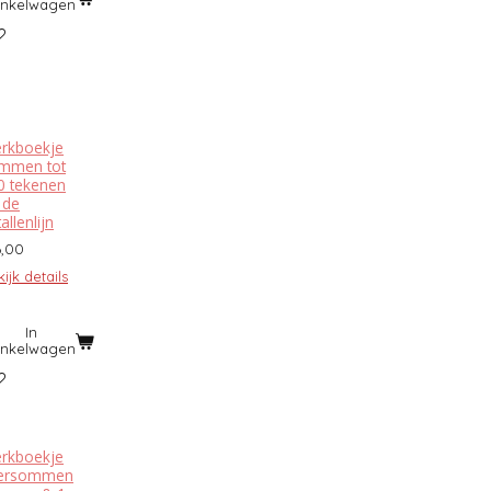
inkelwagen
rkboekje
mmen tot
0 tekenen
 de
allenlijn
6,00
ijk details
In
inkelwagen
rkboekje
ersommen