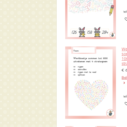
w
We
so
10
st
€ 
Bek
w