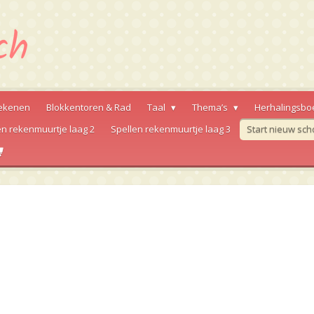
ekenen
Blokkentoren & Rad
Taal
Thema’s
Herhalingsbo
en rekenmuurtje laag 2
Spellen rekenmuurtje laag 3
Start nieuw sch