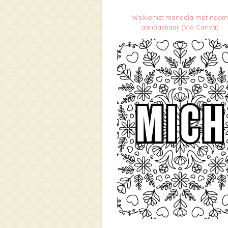
Welkomst mandela met naa
aanpasbaar (Via Canva)