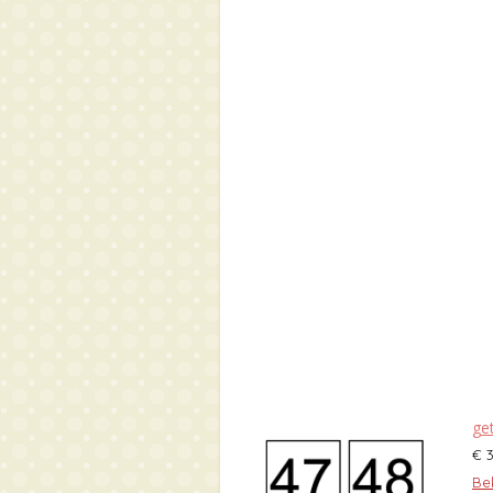
get
€ 
Bek