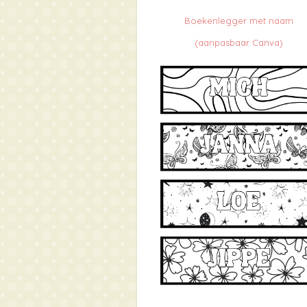
Boekenlegger met naam
(aanpasbaar Canva)