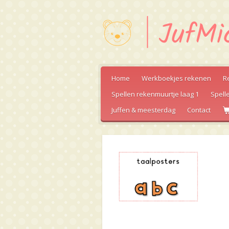
Ga
direct
naar
de
hoofdinhoud
Home
Werkboekjes rekenen
R
Spellen rekenmuurtje laag 1
Spell
Juffen & meesterdag
Contact