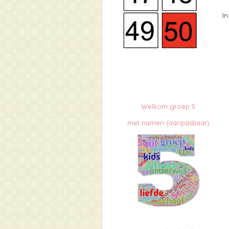
I
Welkom groep 5
met namen (aanpasbaar)