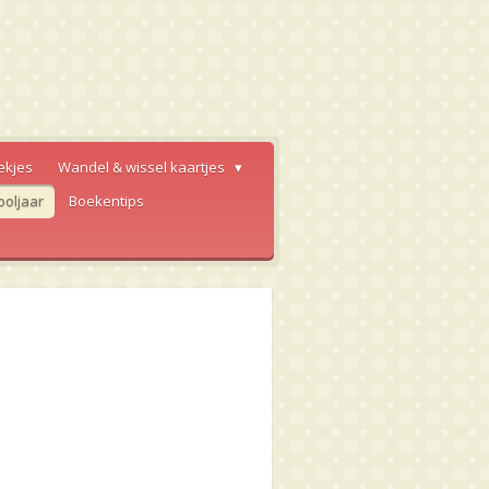
ekjes
Wandel & wissel kaartjes
ooljaar
Boekentips