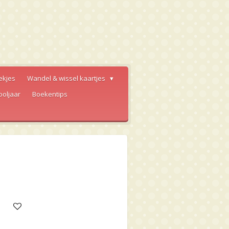
ekjes
Wandel & wissel kaartjes
ooljaar
Boekentips