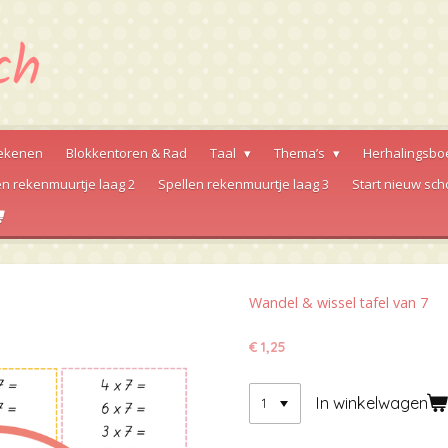
ekenen
Blokkentoren & Rad
Taal
Thema’s
Herhalingsbo
en rekenmuurtje laag 2
Spellen rekenmuurtje laag 3
Start nieuw sch
Wandel & wissel tafel van 7
€ 1,25
In winkelwagen