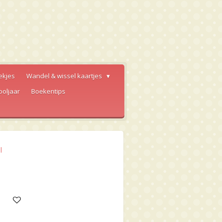
ekjes
Wandel & wissel kaartjes
ooljaar
Boekentips
l