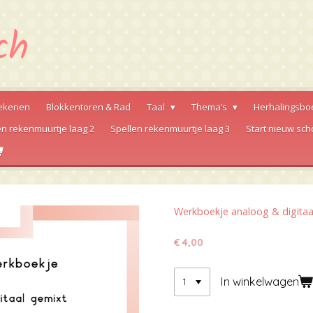
ekenen
Blokkentoren & Rad
Taal
Thema’s
Herhalingsbo
en rekenmuurtje laag 2
Spellen rekenmuurtje laag 3
Start nieuw sch
Werkboekje analoog & digitaa
€ 4,00
In winkelwagen