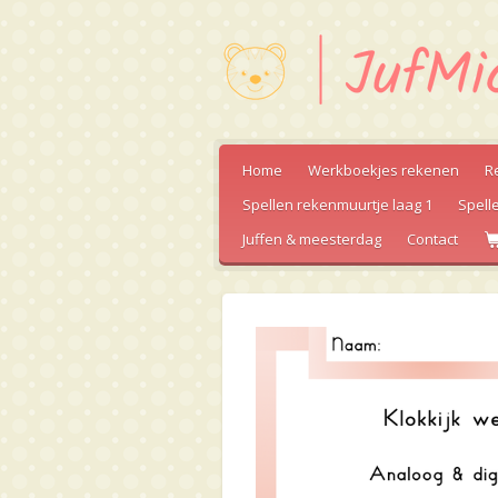
Ga
direct
naar
de
hoofdinhoud
Home
Werkboekjes rekenen
R
Spellen rekenmuurtje laag 1
Spell
Juffen & meesterdag
Contact