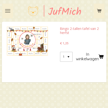
Ga
direct
naar
de
hoofdinhoud
Bingo 2-tallen tafel van 2
herfst
€ 1,25
In
winkelwagen