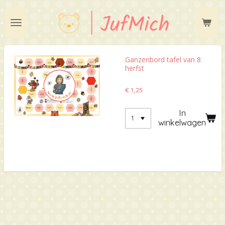
Ga
direct
naar
de
hoofdinhoud
Ganzenbord tafel van 8
herfst
€ 1,25
In
winkelwagen