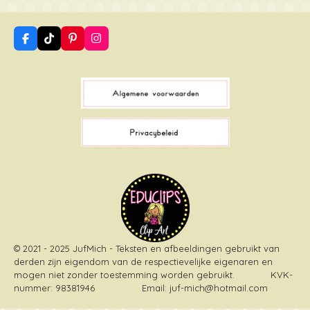
F
T
P
I
a
i
i
n
c
k
n
s
e
T
t
t
b
o
e
a
o
k
r
g
o
e
r
k
s
a
t
m
© 2021 - 2025 JufMich - Teksten en afbeeldingen gebruikt van
derden zijn eigendom van de respectievelijke eigenaren en
mogen niet zonder toestemming worden gebruikt
. KVK-
nummer: 98381946 Email: juf-mich@hotmail.com