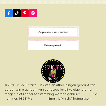
F
T
P
I
a
i
i
n
c
k
n
s
e
T
t
t
b
o
e
a
o
k
r
g
o
e
r
k
s
a
t
m
© 2021 - 2025 JufMich - Teksten en afbeeldingen gebruikt van
derden zijn eigendom van de respectievelijke eigenaren en
mogen niet zonder toestemming worden gebruikt
. KVK-
nummer: 98381946 Email: juf-mich@hotmail.com