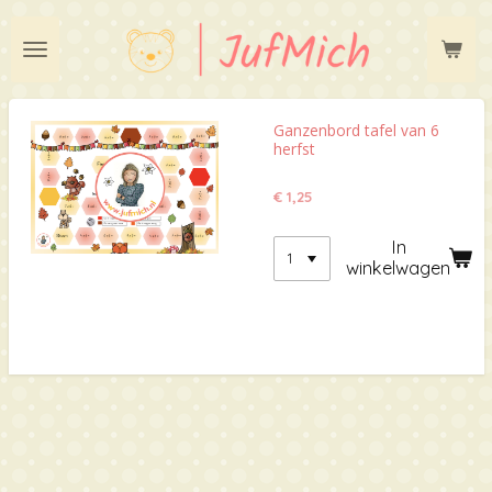
Ga
direct
naar
de
hoofdinhoud
Ganzenbord tafel van 6
herfst
€ 1,25
In
winkelwagen