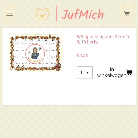
Ga
direct
naar
de
hoofdinhoud
3/4 op een rij tafel 2 t/m 5
& 10 herfst
€ 1,50
In
winkelwagen