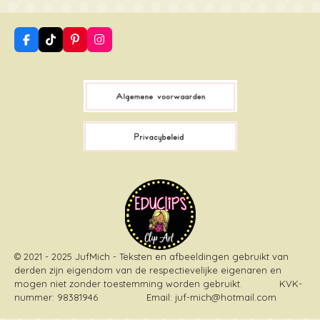
F
T
P
I
a
i
i
n
c
k
n
s
e
T
t
t
b
o
e
a
o
k
r
g
o
e
r
k
s
a
t
m
© 2021 - 2025 JufMich - Teksten en afbeeldingen gebruikt van
derden zijn eigendom van de respectievelijke eigenaren en
mogen niet zonder toestemming worden gebruikt
. KVK-
nummer: 98381946 Email: juf-mich@hotmail.com