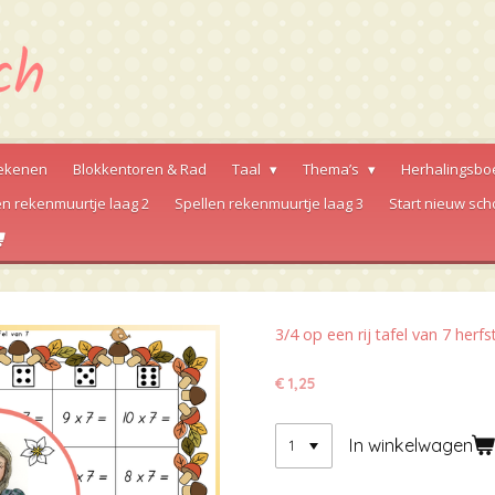
ekenen
Blokkentoren & Rad
Taal
Thema’s
Herhalingsbo
en rekenmuurtje laag 2
Spellen rekenmuurtje laag 3
Start nieuw sch
3/4 op een rij tafel van 7 herfs
€ 1,25
In winkelwagen