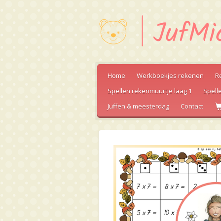
Ga
direct
naar
de
hoofdinhoud
Home
Werkboekjes rekenen
R
Spellen rekenmuurtje laag 1
Spell
Juffen & meesterdag
Contact