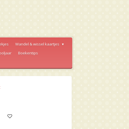
ekjes
Wandel & wissel kaartjes
ooljaar
Boekentips
t