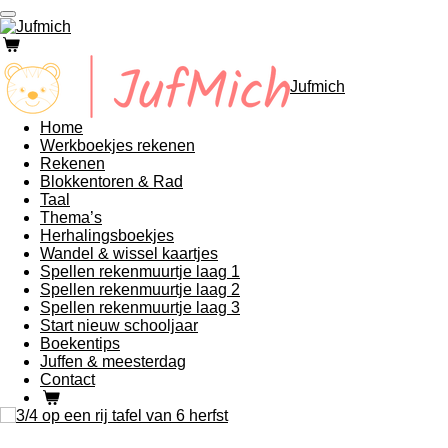
Ga
direct
naar
de
Jufmich
hoofdinhoud
Home
Werkboekjes rekenen
Rekenen
Blokkentoren & Rad
Taal
Thema’s
Herhalingsboekjes
Wandel & wissel kaartjes
Spellen rekenmuurtje laag 1
Spellen rekenmuurtje laag 2
Spellen rekenmuurtje laag 3
Start nieuw schooljaar
Boekentips
Juffen & meesterdag
Contact