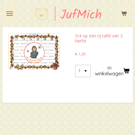
Ga
direct
naar
de
hoofdinhoud
3/4 op een rij tafel van 2
herfst
€ 1,25
In
winkelwagen