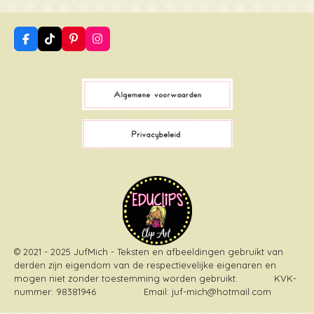
F
T
P
I
a
i
i
n
c
k
n
s
e
T
t
t
b
o
e
a
o
k
r
g
o
e
r
k
s
a
t
m
© 2021 - 2025 JufMich - Teksten en afbeeldingen gebruikt van
derden zijn eigendom van de respectievelijke eigenaren en
mogen niet zonder toestemming worden gebruikt
. KVK-
nummer: 98381946 Email: juf-mich@hotmail.com