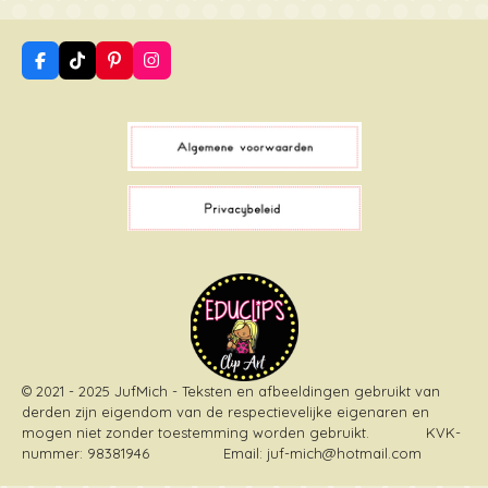
F
T
P
I
a
i
i
n
c
k
n
s
e
T
t
t
b
o
e
a
o
k
r
g
o
e
r
k
s
a
t
m
© 2021 - 2025 JufMich - Teksten en afbeeldingen gebruikt van
derden zijn eigendom van de respectievelijke eigenaren en
mogen niet zonder toestemming worden gebruikt
. KVK-
nummer: 98381946 Email: juf-mich@hotmail.com