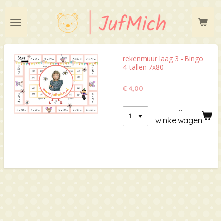
Ga
direct
naar
de
hoofdinhoud
rekenmuur laag 3 - Bingo
4-tallen 7x80
€ 4,00
In
winkelwagen