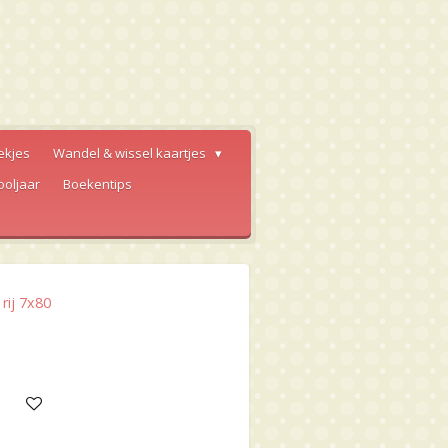
ekjes
Wandel & wissel kaartjes
ooljaar
Boekentips
rij 7x80