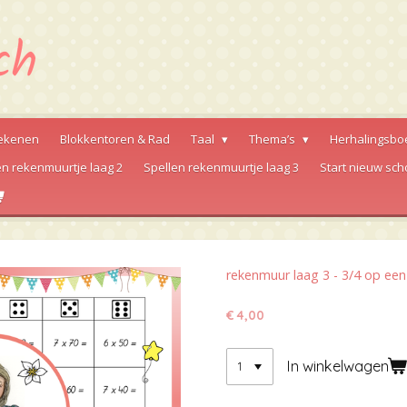
ekenen
Blokkentoren & Rad
Taal
Thema’s
Herhalingsbo
en rekenmuurtje laag 2
Spellen rekenmuurtje laag 3
Start nieuw sch
rekenmuur laag 3 - 3/4 op een 
€ 4,00
In winkelwagen