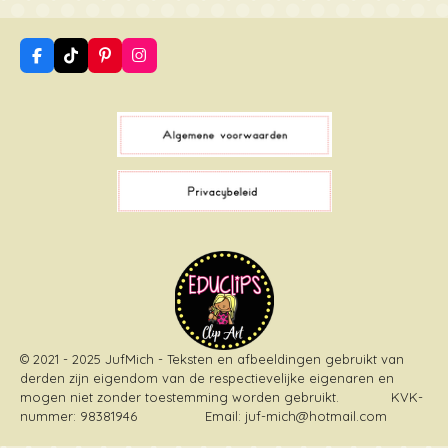
F
T
P
I
a
i
i
n
c
k
n
s
e
T
t
t
b
o
e
a
o
k
r
g
o
e
r
k
s
a
t
m
© 2021 - 2025 JufMich - Teksten en afbeeldingen gebruikt van
derden zijn eigendom van de respectievelijke eigenaren en
mogen niet zonder toestemming worden gebruikt
. KVK-
nummer: 98381946 Email: juf-mich@hotmail.com