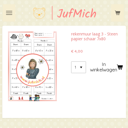
Ga
direct
naar
de
hoofdinhoud
rekenmuur laag 3 - Steen
papier schaar 7x80
€ 4,00
In
winkelwagen