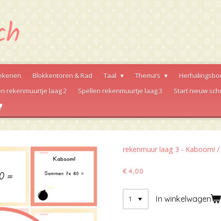
ekenen
Blokkentoren & Rad
Taal
Thema’s
Herhalingsbo
en rekenmuurtje laag 2
Spellen rekenmuurtje laag 3
Start nieuw sch
rekenmuur laag 3 - Kaboom! /
€ 4,00
In winkelwagen