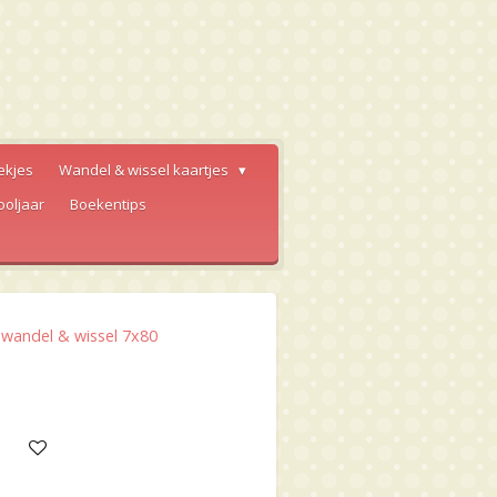
ekjes
Wandel & wissel kaartjes
ooljaar
Boekentips
 wandel & wissel 7x80