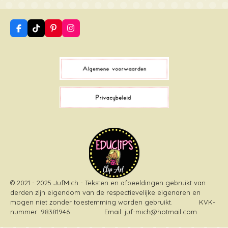
F
T
P
I
a
i
i
n
c
k
n
s
e
T
t
t
b
o
e
a
o
k
r
g
o
e
r
k
s
a
t
m
© 2021 - 2025 JufMich - Teksten en afbeeldingen gebruikt van
derden zijn eigendom van de respectievelijke eigenaren en
mogen niet zonder toestemming worden gebruikt
. KVK-
nummer: 98381946 Email: juf-mich@hotmail.com