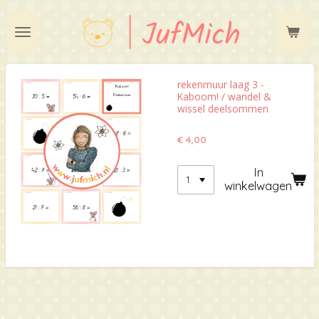
Ga
direct
naar
de
hoofdinhoud
rekenmuur laag 3 -
Kaboom! / wandel &
wissel deelsommen
€ 4,00
In
winkelwagen