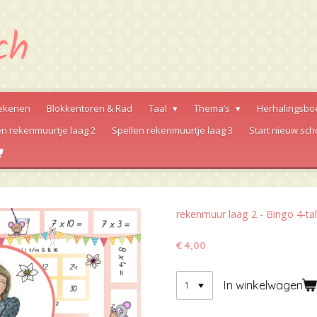
ekenen
Blokkentoren & Rad
Taal
Thema’s
Herhalingsbo
en rekenmuurtje laag 2
Spellen rekenmuurtje laag 3
Start nieuw sch
rekenmuur laag 2 - Bingo 4-tal
€ 4,00
In winkelwagen