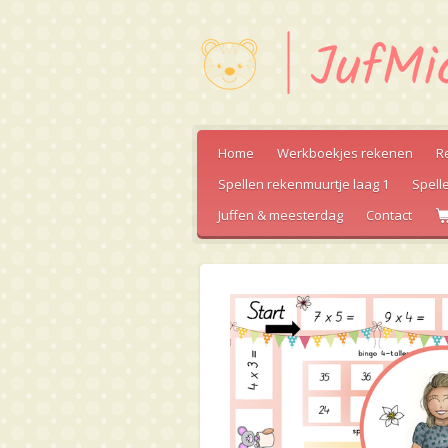
Ga
direct
naar
de
hoofdinhoud
Home
Werkboekjes rekenen
R
Spellen rekenmuurtje laag 1
Spell
Juffen & meesterdag
Contact