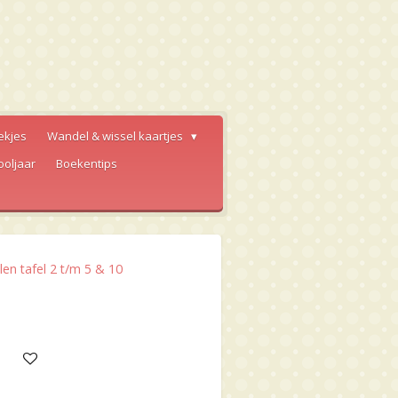
ekjes
Wandel & wissel kaartjes
ooljaar
Boekentips
len tafel 2 t/m 5 & 10