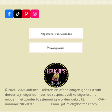
F
T
P
I
a
i
i
n
c
k
n
s
e
T
t
t
b
o
e
a
o
k
r
g
o
e
r
k
s
a
t
m
© 2021 - 2025 JufMich - Teksten en afbeeldingen gebruikt van
derden zijn eigendom van de respectievelijke eigenaren en
mogen niet zonder toestemming worden gebruikt
. KVK-
nummer: 98381946 Email: juf-mich@hotmail.com