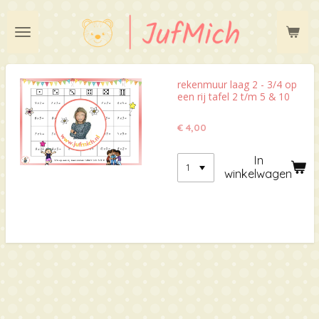
Ga
direct
naar
de
hoofdinhoud
rekenmuur laag 2 - 3/4 op
een rij tafel 2 t/m 5 & 10
€ 4,00
In
winkelwagen