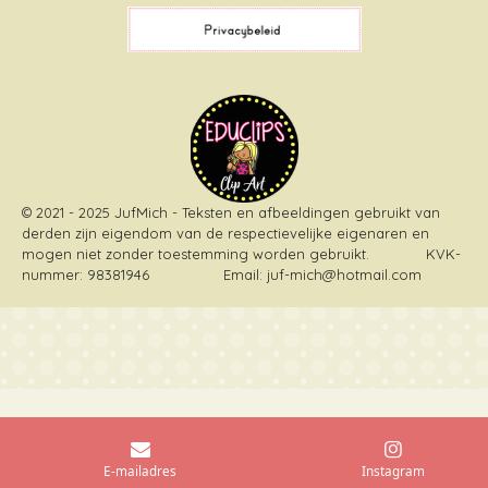
k
s
a
t
m
© 2021 - 2025 JufMich - Teksten en afbeeldingen gebruikt van
derden zijn eigendom van de respectievelijke eigenaren en
mogen niet zonder toestemming worden gebruikt
. KVK-
nummer: 98381946 Email: juf-mich@hotmail.com
E-mailadres
Instagram