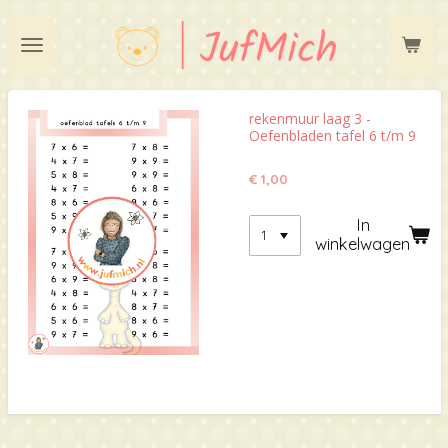
Ga
direct
naar
de
hoofdinhoud
rekenmuur laag 3 -
Oefenbladen tafel 6 t/m 9
€ 1,00
In
winkelwagen