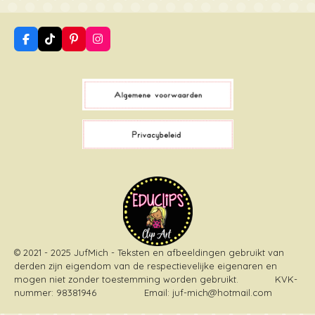
F
T
P
I
a
i
i
n
c
k
n
s
e
T
t
t
b
o
e
a
o
k
r
g
o
e
r
k
s
a
t
m
© 2021 - 2025 JufMich - Teksten en afbeeldingen gebruikt van
derden zijn eigendom van de respectievelijke eigenaren en
mogen niet zonder toestemming worden gebruikt
. KVK-
nummer: 98381946 Email: juf-mich@hotmail.com