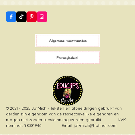
F
T
P
I
a
i
i
n
c
k
n
s
e
T
t
t
b
o
e
a
o
k
r
g
o
e
r
k
s
a
t
m
© 2021 - 2025 JufMich - Teksten en afbeeldingen gebruikt van
derden zijn eigendom van de respectievelijke eigenaren en
mogen niet zonder toestemming worden gebruikt
. KVK-
nummer: 98381946 Email: juf-mich@hotmail.com