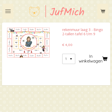
Ga
direct
naar
de
hoofdinhoud
rekenmuur laag 3 - Bingo
2-tallen tafel 6 t/m 9
€ 4,00
In
winkelwagen