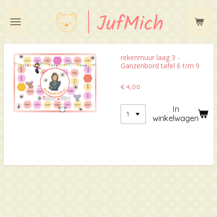
Ga
direct
naar
de
hoofdinhoud
rekenmuur laag 3 -
Ganzenbord tafel 6 t/m 9
€ 4,00
In
winkelwagen