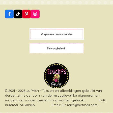
F
T
P
I
a
i
i
n
c
k
n
s
e
T
t
t
b
o
e
a
o
k
r
g
o
e
r
k
s
a
t
m
© 2021 - 2025 JufMich - Teksten en afbeeldingen gebruikt van
derden zijn eigendom van de respectievelijke eigenaren en
mogen niet zonder toestemming worden gebruikt
. KVK-
nummer: 98381946 Email: juf-mich@hotmail.com