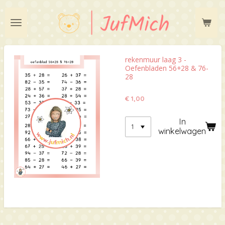
Ga
direct
naar
de
hoofdinhoud
rekenmuur laag 3 -
Oefenbladen 56+28 & 76-
28
€ 1,00
In
winkelwagen