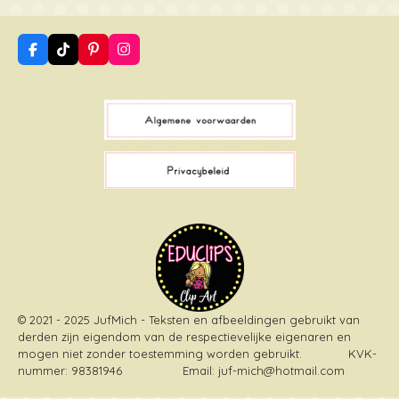
F
T
P
I
a
i
i
n
c
k
n
s
e
T
t
t
b
o
e
a
o
k
r
g
o
e
r
k
s
a
t
m
© 2021 - 2025 JufMich - Teksten en afbeeldingen gebruikt van
derden zijn eigendom van de respectievelijke eigenaren en
mogen niet zonder toestemming worden gebruikt
. KVK-
nummer: 98381946 Email: juf-mich@hotmail.com