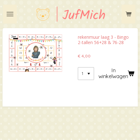
Ga
direct
naar
de
hoofdinhoud
rekenmuur laag 3 - Bingo
2-tallen 56+28 & 76-28
€ 4,00
In
winkelwagen