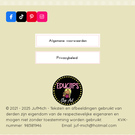
F
T
P
I
a
i
i
n
c
k
n
s
e
T
t
t
b
o
e
a
o
k
r
g
o
e
r
k
s
a
t
m
© 2021 - 2025 JufMich - Teksten en afbeeldingen gebruikt van
derden zijn eigendom van de respectievelijke eigenaren en
mogen niet zonder toestemming worden gebruikt
. KVK-
nummer: 98381946 Email: juf-mich@hotmail.com