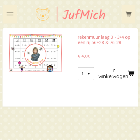
Ga
direct
naar
de
hoofdinhoud
rekenmuur laag 3 - 3/4 op
een rij 56+28 & 76-28
€ 4,00
In
winkelwagen