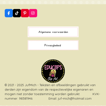
F
T
P
I
a
i
i
n
c
k
n
s
e
T
t
t
b
o
e
a
o
k
r
g
o
e
r
k
s
a
t
m
© 2021 - 2025 JufMich - Teksten en afbeeldingen gebruikt van
derden zijn eigendom van de respectievelijke eigenaren en
mogen niet zonder toestemming worden gebruikt
. KVK-
nummer: 98381946 Email: juf-mich@hotmail.com