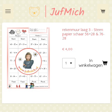
Ga
direct
naar
de
hoofdinhoud
rekenmuur laag 3 - Steen
papier schaar 56+28 & 76-
28
€ 4,00
In
winkelwagen