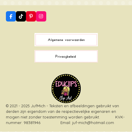
F
T
P
I
a
i
i
n
c
k
n
s
e
T
t
t
b
o
e
a
o
k
r
g
o
e
r
k
s
a
t
m
© 2021 - 2025 JufMich - Teksten en afbeeldingen gebruikt van
derden zijn eigendom van de respectievelijke eigenaren en
mogen niet zonder toestemming worden gebruikt
. KVK-
nummer: 98381946 Email: juf-mich@hotmail.com