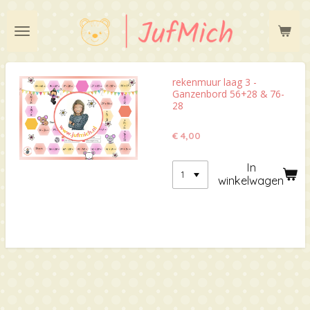
Ga
direct
naar
de
hoofdinhoud
rekenmuur laag 3 -
Ganzenbord 56+28 & 76-
28
€ 4,00
In
winkelwagen