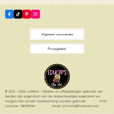
F
T
P
I
a
i
i
n
c
k
n
s
e
T
t
t
b
o
e
a
o
k
r
g
o
e
r
k
s
a
t
m
© 2021 - 2025 JufMich - Teksten en afbeeldingen gebruikt van
derden zijn eigendom van de respectievelijke eigenaren en
mogen niet zonder toestemming worden gebruikt
. KVK-
nummer: 98381946 Email: juf-mich@hotmail.com