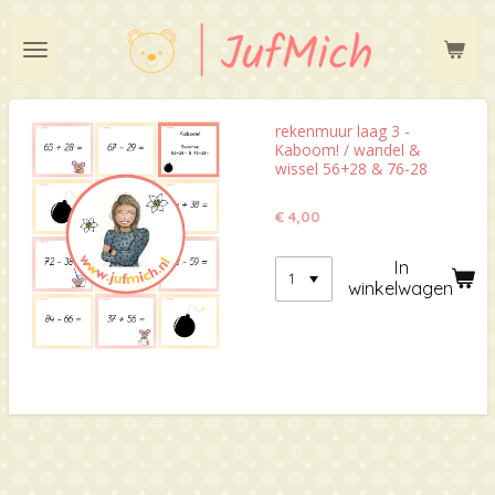
Ga
direct
naar
de
hoofdinhoud
rekenmuur laag 3 -
Kaboom! / wandel &
wissel 56+28 & 76-28
€ 4,00
In
winkelwagen