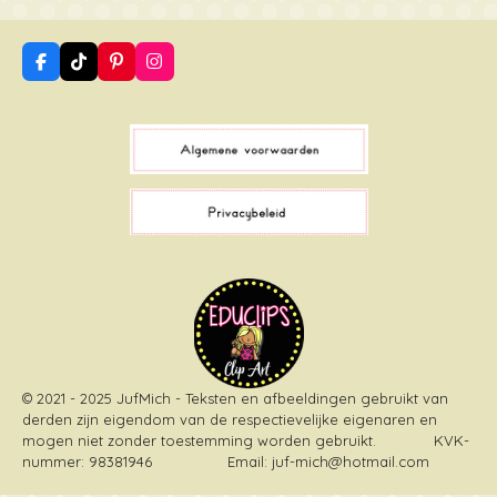
F
T
P
I
a
i
i
n
c
k
n
s
e
T
t
t
b
o
e
a
o
k
r
g
o
e
r
k
s
a
t
m
© 2021 - 2025 JufMich - Teksten en afbeeldingen gebruikt van
derden zijn eigendom van de respectievelijke eigenaren en
mogen niet zonder toestemming worden gebruikt
. KVK-
nummer: 98381946 Email: juf-mich@hotmail.com