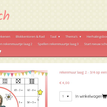
ekenen
Blokkentoren & Rad
Taal
Thema’s
Herhalingsbo
en rekenmuurtje laag 2
Spellen rekenmuurtje laag 3
Start nieuw sch
rekenmuur laag 2 - 3/4 op een
€ 4,00
In winkelwagen