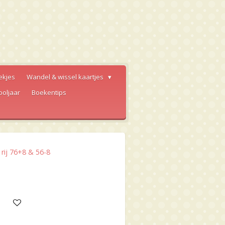
ekjes
Wandel & wissel kaartjes
ooljaar
Boekentips
 rij 76+8 & 56-8