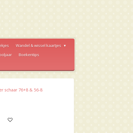
ekjes
Wandel & wissel kaartjes
ooljaar
Boekentips
er schaar 76+8 & 56-8