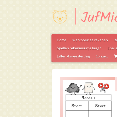
Ga
direct
naar
de
hoofdinhoud
Home
Werkboekjes rekenen
R
Spellen rekenmuurtje laag 1
Spell
Juffen & meesterdag
Contact