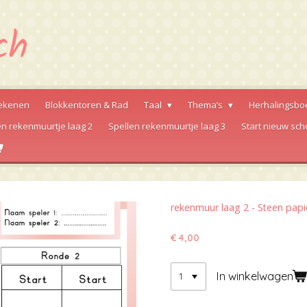
ekenen
Blokkentoren & Rad
Taal
Thema’s
Herhalingsbo
en rekenmuurtje laag 2
Spellen rekenmuurtje laag 3
Start nieuw sch
rekenmuur laag 2 - Steen papi
€ 4,00
In winkelwagen