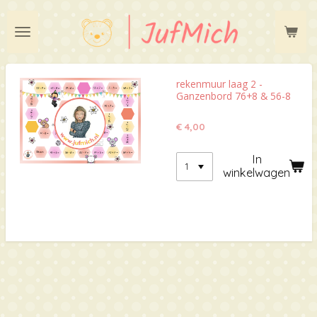
Ga
direct
naar
de
hoofdinhoud
rekenmuur laag 2 -
Ganzenbord 76+8 & 56-8
€ 4,00
In
winkelwagen