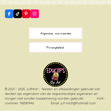
F
T
P
I
a
i
i
n
c
k
n
s
e
T
t
t
b
o
e
a
o
k
r
g
o
e
r
k
s
a
t
m
© 2021 - 2025 JufMich - Teksten en afbeeldingen gebruikt van
derden zijn eigendom van de respectievelijke eigenaren en
mogen niet zonder toestemming worden gebruikt
. KVK-
nummer: 98381946 Email: juf-mich@hotmail.com