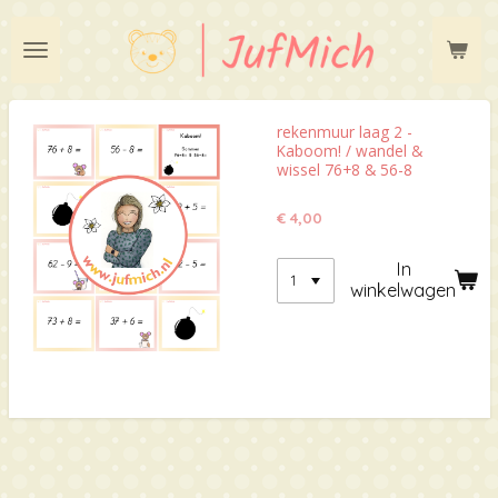
Ga
direct
naar
de
hoofdinhoud
rekenmuur laag 2 -
Kaboom! / wandel &
wissel 76+8 & 56-8
€ 4,00
In
winkelwagen