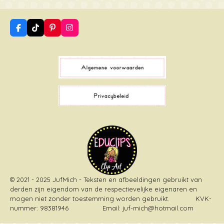
F
T
P
I
a
i
i
n
c
k
n
s
e
T
t
t
b
o
e
a
o
k
r
g
o
e
r
k
s
a
t
m
© 2021 - 2025 JufMich - Teksten en afbeeldingen gebruikt van
derden zijn eigendom van de respectievelijke eigenaren en
mogen niet zonder toestemming worden gebruikt
. KVK-
nummer: 98381946 Email: juf-mich@hotmail.com