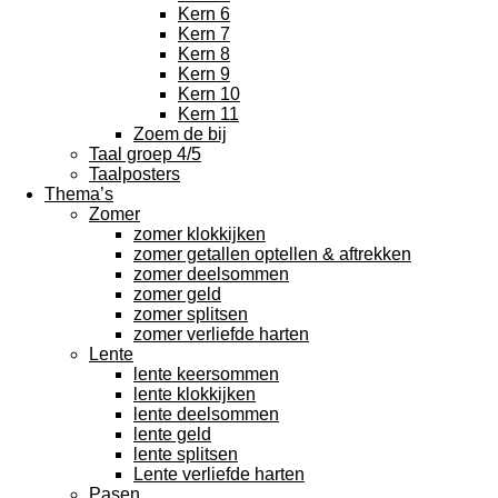
Kern 6
Kern 7
Kern 8
Kern 9
Kern 10
Kern 11
Zoem de bij
Taal groep 4/5
Taalposters
Thema’s
Zomer
zomer klokkijken
zomer getallen optellen & aftrekken
zomer deelsommen
zomer geld
zomer splitsen
zomer verliefde harten
Lente
lente keersommen
lente klokkijken
lente deelsommen
lente geld
lente splitsen
Lente verliefde harten
Pasen