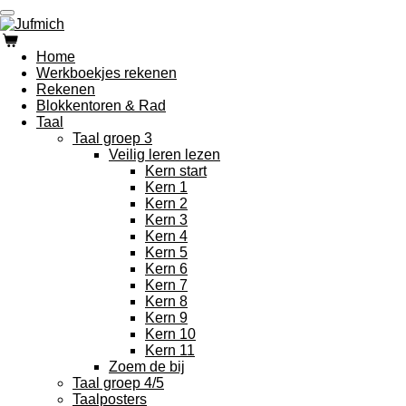
Ga
direct
naar
Home
de
Werkboekjes rekenen
hoofdinhoud
Rekenen
Blokkentoren & Rad
Taal
Taal groep 3
Veilig leren lezen
Kern start
Kern 1
Kern 2
Kern 3
Kern 4
Kern 5
Kern 6
Kern 7
Kern 8
Kern 9
Kern 10
Kern 11
Zoem de bij
Taal groep 4/5
Taalposters