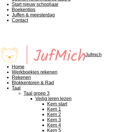
Start nieuw schooljaar
Boekentips
Juffen & meesterdag
Contact
Jufmich
Home
Werkboekjes rekenen
Rekenen
Blokkentoren & Rad
Taal
Taal groep 3
Veilig leren lezen
Kern start
Kern 1
Kern 2
Kern 3
Kern 4
Kern 5