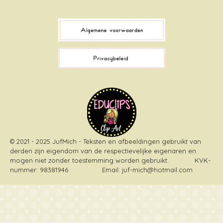
a
i
i
n
c
k
n
s
e
T
t
t
b
o
e
a
o
k
r
g
o
e
r
k
s
a
t
m
© 2021 - 2025 JufMich - Teksten en afbeeldingen gebruikt van
derden zijn eigendom van de respectievelijke eigenaren en
mogen niet zonder toestemming worden gebruikt
. KVK-
nummer: 98381946 Email: juf-mich@hotmail.com