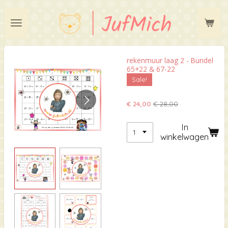
Ga
direct
naar
de
hoofdinhoud
rekenmuur laag 2 - Bundel
65+22 & 67-22
Sale!
€ 24,00
€ 28,00
In
winkelwagen