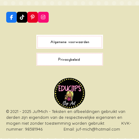
F
T
P
I
a
i
i
n
c
k
n
s
e
T
t
t
b
o
e
a
o
k
r
g
o
e
r
k
s
a
t
m
© 2021 - 2025 JufMich - Teksten en afbeeldingen gebruikt van
derden zijn eigendom van de respectievelijke eigenaren en
mogen niet zonder toestemming worden gebruikt
. KVK-
nummer: 98381946 Email: juf-mich@hotmail.com