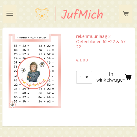
Ga
direct
naar
de
hoofdinhoud
rekenmuur laag 2 -
Oefenbladen 65+22 & 67-
22
€ 1,00
In
winkelwagen