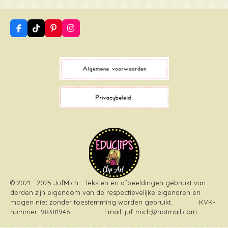
F
T
P
I
a
i
i
n
c
k
n
s
e
T
t
t
b
o
e
a
o
k
r
g
o
e
r
k
s
a
t
m
© 2021 - 2025 JufMich - Teksten en afbeeldingen gebruikt van
derden zijn eigendom van de respectievelijke eigenaren en
mogen niet zonder toestemming worden gebruikt
. KVK-
nummer: 98381946 Email: juf-mich@hotmail.com