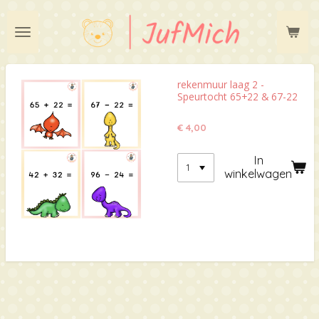
Ga
direct
naar
de
hoofdinhoud
rekenmuur laag 2 -
Speurtocht 65+22 & 67-22
€ 4,00
In
winkelwagen