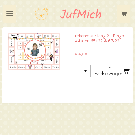
Ga
direct
naar
de
hoofdinhoud
rekenmuur laag 2 - Bingo
4-tallen 65+22 & 67-22
€ 4,00
In
winkelwagen