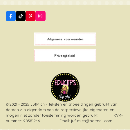
F
T
P
I
a
i
i
n
c
k
n
s
e
T
t
t
b
o
e
a
o
k
r
g
o
e
r
k
s
a
t
m
© 2021 - 2025 JufMich - Teksten en afbeeldingen gebruikt van
derden zijn eigendom van de respectievelijke eigenaren en
mogen niet zonder toestemming worden gebruikt
. KVK-
nummer: 98381946 Email: juf-mich@hotmail.com