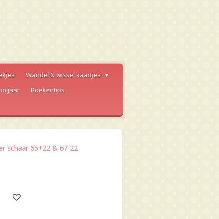
ekjes
Wandel & wissel kaartjes
ooljaar
Boekentips
ier schaar 65+22 & 67-22