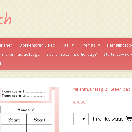
ekenen
Blokkentoren & Rad
Taal
Thema’s
Herhalingsbo
en rekenmuurtje laag 2
Spellen rekenmuurtje laag 3
Start nieuw sch
rekenmuur laag 2 - Steen pap
€ 4,00
In winkelwagen