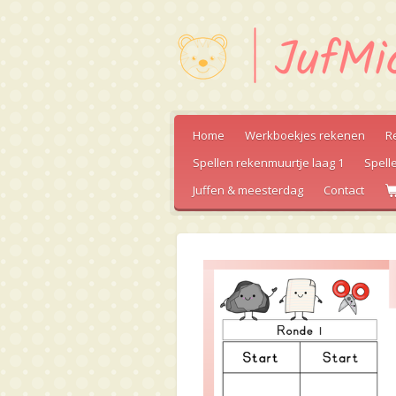
Ga
direct
naar
de
hoofdinhoud
Home
Werkboekjes rekenen
R
Spellen rekenmuurtje laag 1
Spell
Juffen & meesterdag
Contact