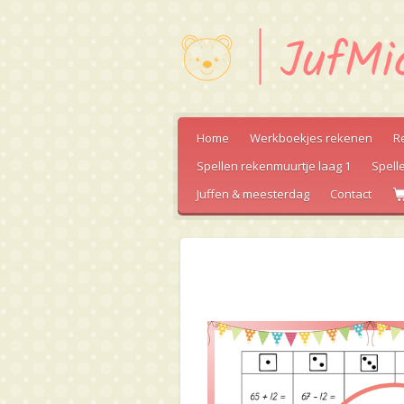
Ga
direct
naar
de
hoofdinhoud
Home
Werkboekjes rekenen
R
Spellen rekenmuurtje laag 1
Spell
Juffen & meesterdag
Contact