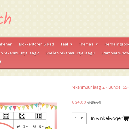
ekenen
Blokkentoren & Rad
Taal
Thema’s
Herhalingsbo
en rekenmuurtje laag 2
Spellen rekenmuurtje laag 3
Start nieuw sch
rekenmuur laag 2 - Bundel 65
€ 24,00
€ 28,00
In winkelwagen