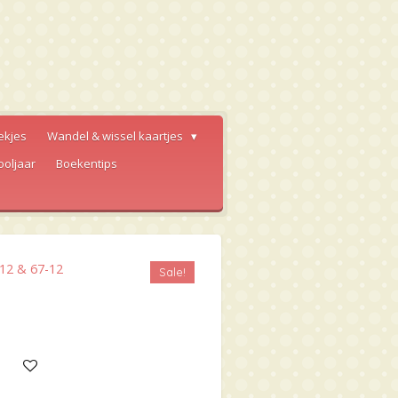
ekjes
Wandel & wissel kaartjes
ooljaar
Boekentips
-12 & 67-12
Sale!