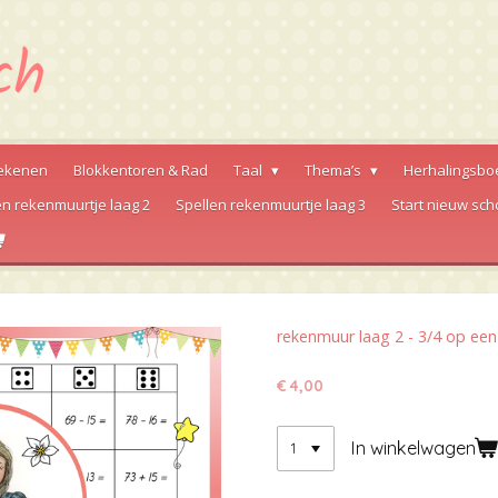
ekenen
Blokkentoren & Rad
Taal
Thema’s
Herhalingsbo
en rekenmuurtje laag 2
Spellen rekenmuurtje laag 3
Start nieuw sch
rekenmuur laag 2 - 3/4 op een 
€ 4,00
In winkelwagen