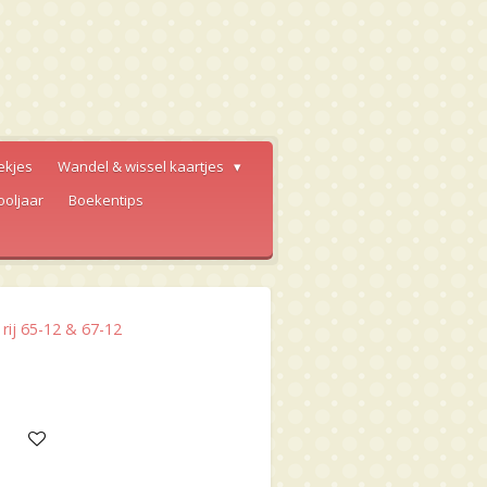
ekjes
Wandel & wissel kaartjes
ooljaar
Boekentips
rij 65-12 & 67-12