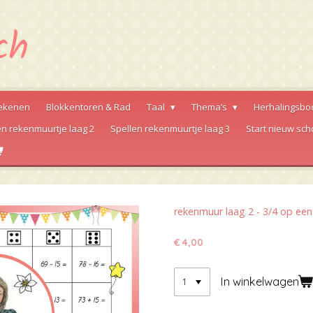
ekenen
Blokkentoren & Rad
Taal
Thema’s
Herhalingsbo
en rekenmuurtje laag 2
Spellen rekenmuurtje laag 3
Start nieuw sch
rekenmuur laag 2 - 3/4 op een 
€ 4,00
In winkelwagen