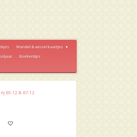
ekjes
Wandel & wissel kaartjes
ooljaar
Boekentips
rij 65-12 & 67-12