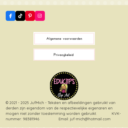
F
T
P
I
a
i
i
n
c
k
n
s
e
T
t
t
b
o
e
a
o
k
r
g
o
e
r
k
s
a
t
m
© 2021 - 2025 JufMich - Teksten en afbeeldingen gebruikt van
derden zijn eigendom van de respectievelijke eigenaren en
mogen niet zonder toestemming worden gebruikt
. KVK-
nummer: 98381946 Email: juf-mich@hotmail.com