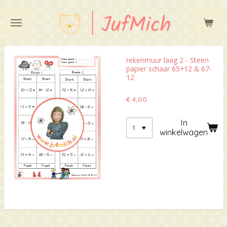
Ga
direct
naar
de
hoofdinhoud
rekenmuur laag 2 - Steen
papier schaar 65+12 & 67-
12
€ 4,00
In
winkelwagen